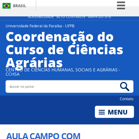
BRASIL
Simplifique!
ACESSIBILIDADE
ALTO CONTRASTE
MAPA DO SITE
Comunica BR
Universidade Federal da Paraíba - UFPB
Coordenação do
Participe
Curso de Ciências
Acesso à informação
Agrárias
Legislação
Canais
CENTRO DE CIÊNCIAS HUMANAS, SOCIAIS E AGRÁRIAS -
CCHSA
Buscar no portal
Bus
Contato
AULA CAMPO COM