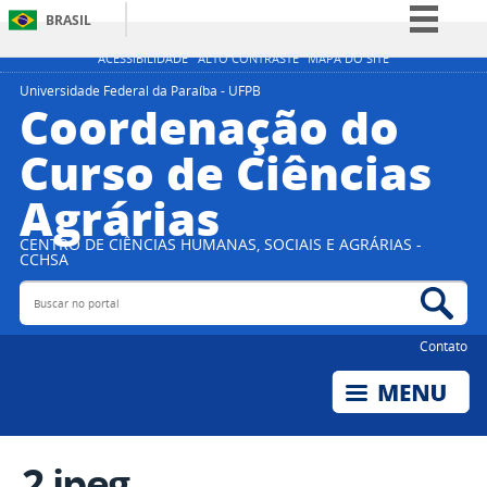
BRASIL
Simplifique!
ACESSIBILIDADE
ALTO CONTRASTE
MAPA DO SITE
Comunica BR
Universidade Federal da Paraíba - UFPB
Coordenação do
Participe
Curso de Ciências
Acesso à informação
Agrárias
Legislação
Canais
CENTRO DE CIÊNCIAS HUMANAS, SOCIAIS E AGRÁRIAS -
CCHSA
Buscar no portal
Bus
Contato
2.jpeg