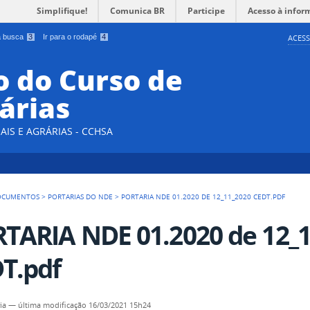
Simplifique!
Comunica BR
Participe
Acesso à infor
 a busca
3
Ir para o rodapé
4
ACESS
 do Curso de
árias
AIS E AGRÁRIAS - CCHSA
OCUMENTOS
>
PORTARIAS DO NDE
>
PORTARIA NDE 01.2020 DE 12_11_2020 CEDT.PDF
TARIA NDE 01.2020 de 12_
T.pdf
ia
—
última modificação
16/03/2021 15h24