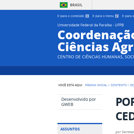
BRASIL
Ir para o conteúdo
1
Ir para o menu
2
Ir para
Universidade Federal da Paraíba - UFPB
Coordenação
Ciências Agr
CENTRO DE CIÊNCIAS HUMANAS, SOCI
VOCÊ ESTÁ AQUI:
PÁGINA INICIAL
>
CONTENTS
>
D
POR
Desenvolvido por
GWEB
CED
ASSUNTOS
por
Secretar