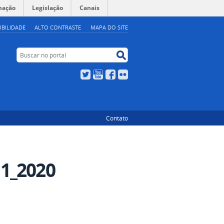
mação
Legislação
Canais
IBILIDADE
ALTO CONTRASTE
MAPA DO SITE
Buscar no portal
Buscar no portal
Twitter
YouTube
Facebook
Flickr
Contato
11_2020