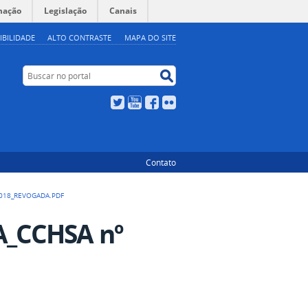
mação
Legislação
Canais
IBILIDADE
ALTO CONTRASTE
MAPA DO SITE
Buscar no portal
Buscar no portal
Twitter
YouTube
Facebook
Flickr
Contato
018_REVOGADA.PDF
A_CCHSA nº