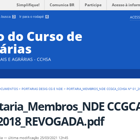
Simplifique!
Comunica BR
Participe
Acesso à infor
 a busca
3
Ir para o rodapé
4
ACESS
 do Curso de
árias
AIS E AGRÁRIAS - CCHSA
OCUMENTOS
>
PORTARIAS DESIG CG E NDE
>
PORTARIA_MEMBROS_NDE CCGCA_CCHSA Nº 01_2
taria_Membros_NDE CCGC
2018_REVOGADA.pdf
ia
—
última modificação
25/03/2021 12h45