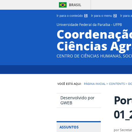
BRASIL
Ir para o conteúdo
1
Ir para o menu
2
Ir para
Universidade Federal da Paraíba - UFPB
Coordenação
Ciências Agr
CENTRO DE CIÊNCIAS HUMANAS, SOCI
VOCÊ ESTÁ AQUI:
PÁGINA INICIAL
>
CONTENTS
>
D
Por
Desenvolvido por
GWEB
01_
ASSUNTOS
por
Secretar