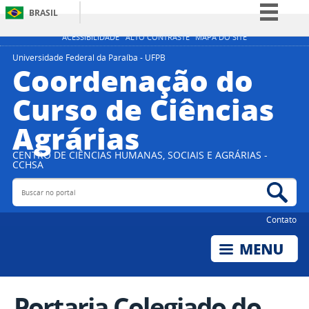
BRASIL
Simplifique!
ACESSIBILIDADE
ALTO CONTRASTE
MAPA DO SITE
Comunica BR
Universidade Federal da Paraíba - UFPB
Coordenação do
Participe
Curso de Ciências
Acesso à informação
Agrárias
Legislação
Canais
CENTRO DE CIÊNCIAS HUMANAS, SOCIAIS E AGRÁRIAS -
CCHSA
Buscar no portal
Bus
Contato
Portaria Colegiado do