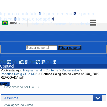
Ir para o conteúdo
1
Ir para o menu
2
Ir para a
busca
3
Ir para o rodapé
4
BRASIL
Acessibilidade
Alto Contraste
Mapa do site
Simplifique!
Comunica BR
Participe
Buscar no portal
Buscar no portal
Acesso à informação
Legislação
Twitter
YouTube
Facebook
Flickr
Contato
Canais
Você está aqui:
Página Inicial
>
Contents
>
Documentos
>
Portarias Desig CG e NDE
>
Portaria Colegiado do Curso nº 040_ 2019
REVOGADA.pdf
Menu
Navegação
Desenvolvido por GWEB
Assuntos
Avaliações do Curso