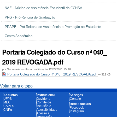
NAE - Núcleo de Assistência Estudantil do CCHSA
PRG - Pró-Reitoria de Graduação
PRAPE - Pró-Reitoria de Assistência e Promoção ao Estudante
Centro Acadêmico
Portaria Colegiado do Curso nº 040_
2019 REVOGADA.pdf
por
Secretaria
—
última modificação
12/03/2021 15h04
Portaria Colegiado do Curso nº 040_ 2019 REVOGADA.pdf
— 312 KB
Voltar para o topo
Assuntos
Institucional
Serviços
UFPB
Ouvidoria
Contato
MEC
Comitê de
Redes sociais
CAPES
Inclusão e
Facebook
CNPq
Acessibilidade
Instagram
Acesso à
Informação