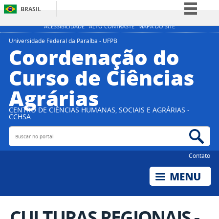
BRASIL
Simplifique!
ACESSIBILIDADE
ALTO CONTRASTE
MAPA DO SITE
Comunica BR
Universidade Federal da Paraíba - UFPB
Coordenação do
Participe
Curso de Ciências
Acesso à informação
Agrárias
Legislação
Canais
CENTRO DE CIÊNCIAS HUMANAS, SOCIAIS E AGRÁRIAS -
CCHSA
Buscar no portal
Bus
Contato
CULTURAS REGIONAIS -