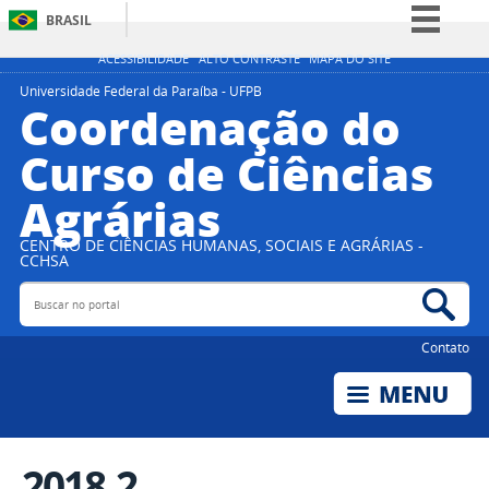
BRASIL
Simplifique!
ACESSIBILIDADE
ALTO CONTRASTE
MAPA DO SITE
Comunica BR
Universidade Federal da Paraíba - UFPB
Coordenação do
Participe
Curso de Ciências
Acesso à informação
Agrárias
Legislação
Canais
CENTRO DE CIÊNCIAS HUMANAS, SOCIAIS E AGRÁRIAS -
CCHSA
Buscar no portal
Bus
Contato
2018.2