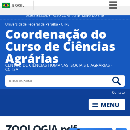
BRASIL
Simplifique!
ACESSIBILIDADE
ALTO CONTRASTE
MAPA DO SITE
Comunica BR
Universidade Federal da Paraíba - UFPB
Coordenação do
Participe
Curso de Ciências
Acesso à informação
Agrárias
Legislação
Canais
CENTRO DE CIÊNCIAS HUMANAS, SOCIAIS E AGRÁRIAS -
CCHSA
Buscar no portal
Bus
Contato
ZOOLOGIA.pdf