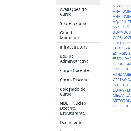
AGROECOL
Avaliações do
ANATOMIA 
Curso
ANATOMIA 
AQUICULT
Sobre o Curso
AVALIAÇÃ
BOVINOCU
Grandes
Momentos
CAPRINOC
CULTURAS 
Infraestrutura
ECOLOGIA 
ESTÁGIO S
Equipe
FERTILIDA
Administrativa
FISIOLOGI
FRUTICULT
Corpo Docente
FUNDAMEN
Corpo Discente
GESTAO D
INTRODUC
Colegiado de
LIBRAS - L
Curso
MECANIZA
METODOLOG
NDE - Núcleo
OLERICULT
Docente
Estruturante
Documentos