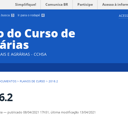
Simplifique!
Comunica BR
Participe
Acesso à infor
 a busca
3
Ir para o rodapé
4
ACESS
 do Curso de
árias
AIS E AGRÁRIAS - CCHSA
OCUMENTOS
>
PLANOS DE CURSO
>
2016.2
6.2
ia
—
publicado
08/04/2021 17h51,
última modificação
13/04/2021