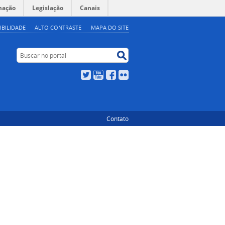
mação
Legislação
Canais
IBILIDADE
ALTO CONTRASTE
MAPA DO SITE
Buscar no portal
Buscar no portal
Twitter
YouTube
Facebook
Flickr
Contato