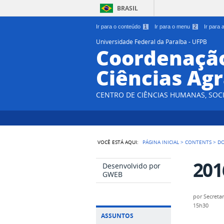
BRASIL
Ir para o conteúdo
1
Ir para o menu
2
Ir para
Universidade Federal da Paraíba - UFPB
Coordenação
Ciências Agr
CENTRO DE CIÊNCIAS HUMANAS, SOCI
VOCÊ ESTÁ AQUI:
PÁGINA INICIAL
>
CONTENTS
>
D
201
Desenvolvido por
GWEB
por
Secretar
15h30
ASSUNTOS