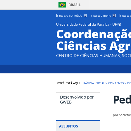
BRASIL
Ir para o conteúdo
1
Ir para o menu
2
Ir para
Universidade Federal da Paraíba - UFPB
Coordenação
Ciências Agr
CENTRO DE CIÊNCIAS HUMANAS, SOCI
VOCÊ ESTÁ AQUI:
PÁGINA INICIAL
>
CONTENTS
>
D
Ped
Desenvolvido por
GWEB
por
Secretar
ASSUNTOS