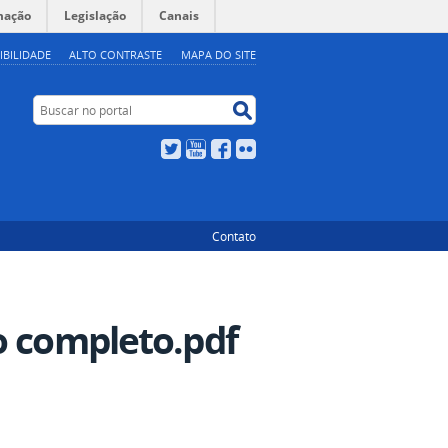
mação
Legislação
Canais
IBILIDADE
ALTO CONTRASTE
MAPA DO SITE
Buscar no portal
Buscar no portal
Twitter
YouTube
Facebook
Flickr
Contato
o completo.pdf