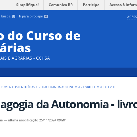
Simplifique!
Comunica BR
Participe
Acesso à infor
 a busca
3
Ir para o rodapé
4
ACESS
 do Curso de
árias
AIS E AGRÁRIAS - CCHSA
OCUMENTOS
>
NOTÍCIAS
>
PEDAGOGIA DA AUTONOMIA - LIVRO COMPLETO.PDF
agogia da Autonomia - livr
ia
—
última modificação
25/11/2024 09h01