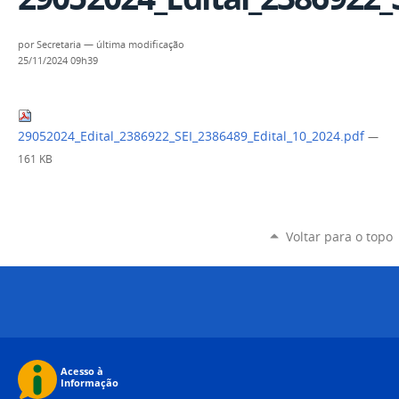
por
Secretaria
—
última modificação
25/11/2024 09h39
29052024_Edital_2386922_SEI_2386489_Edital_10_2024.pdf
—
161 KB
Voltar para o topo