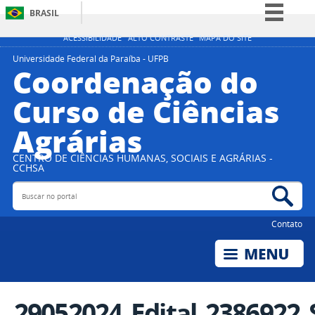
BRASIL
Simplifique!
ACESSIBILIDADE
ALTO CONTRASTE
MAPA DO SITE
Comunica BR
Universidade Federal da Paraíba - UFPB
Coordenação do
Participe
Curso de Ciências
Acesso à informação
Agrárias
Legislação
Canais
CENTRO DE CIÊNCIAS HUMANAS, SOCIAIS E AGRÁRIAS -
CCHSA
Buscar no portal
Bus
Contato
29052024_Edital_2386922_S