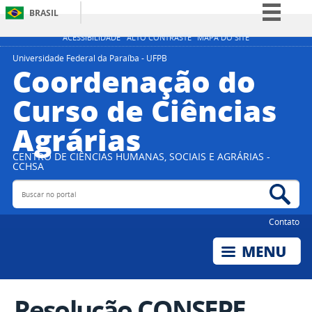
BRASIL
Simplifique!
ACESSIBILIDADE
ALTO CONTRASTE
MAPA DO SITE
Comunica BR
Universidade Federal da Paraíba - UFPB
Coordenação do
Participe
Curso de Ciências
Acesso à informação
Agrárias
Legislação
Canais
CENTRO DE CIÊNCIAS HUMANAS, SOCIAIS E AGRÁRIAS -
CCHSA
Buscar no portal
Bus
Contato
Resolução CONSEPE