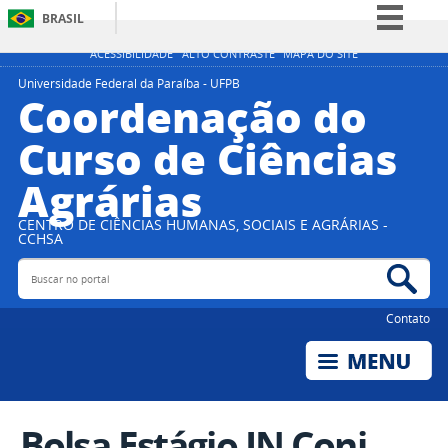
BRASIL
Simplifique!
ACESSIBILIDADE
ALTO CONTRASTE
MAPA DO SITE
Comunica BR
Universidade Federal da Paraíba - UFPB
Coordenação do
Participe
Curso de Ciências
Acesso à informação
Agrárias
Legislação
Canais
CENTRO DE CIÊNCIAS HUMANAS, SOCIAIS E AGRÁRIAS -
CCHSA
Buscar no portal
Bus
Contato
Bolsa Estágio IN Conj