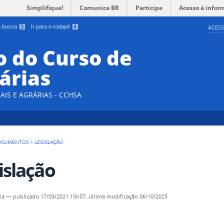
Simplifique!
Comunica BR
Participe
Acesso à infor
 a busca
3
Ir para o rodapé
4
ACESS
 do Curso de
árias
AIS E AGRÁRIAS - CCHSA
OCUMENTOS
>
LEGISLAÇÃO
islação
ia
—
publicado
17/03/2021 15h57,
última modificação
06/10/2025