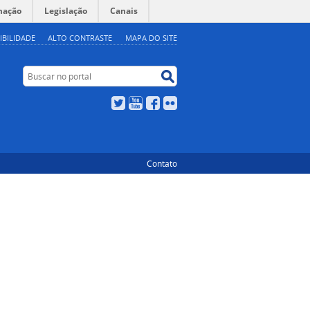
mação
Legislação
Canais
IBILIDADE
ALTO CONTRASTE
MAPA DO SITE
Buscar no portal
Buscar no portal
Twitter
YouTube
Facebook
Flickr
Contato