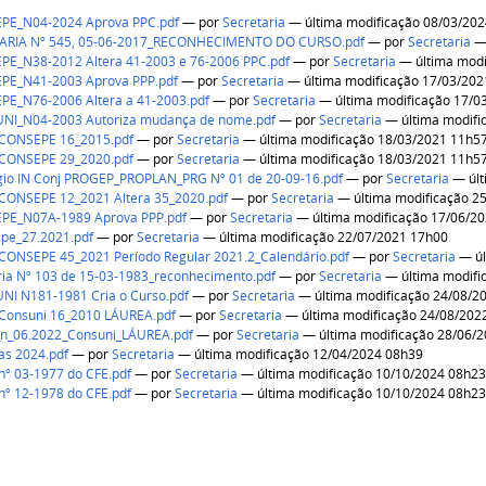
PE_N04-2024 Aprova PPC.pdf
—
por
Secretaria
— última modificação 08/03/20
RIA Nº 545, 05-06-2017_RECONHECIMENTO DO CURSO.pdf
—
por
Secretaria
— 
PE_N38-2012 Altera 41-2003 e 76-2006 PPC.pdf
—
por
Secretaria
— última modi
PE_N41-2003 Aprova PPP.pdf
—
por
Secretaria
— última modificação 17/03/20
PE_N76-2006 Altera a 41-2003.pdf
—
por
Secretaria
— última modificação 17/0
NI_N04-2003 Autoriza mudança de nome.pdf
—
por
Secretaria
— última modifi
 CONSEPE 16_2015.pdf
—
por
Secretaria
— última modificação 18/03/2021 11h5
 CONSEPE 29_2020.pdf
—
por
Secretaria
— última modificação 18/03/2021 11h5
gio IN Conj PROGEP_PROPLAN_PRG Nº 01 de 20-09-16.pdf
—
por
Secretaria
— últ
 CONSEPE 12_2021 Altera 35_2020.pdf
—
por
Secretaria
— última modificação 2
PE_N07A-1989 Aprova PPP.pdf
—
por
Secretaria
— última modificação 17/06/2
epe_27.2021.pdf
—
por
Secretaria
— última modificação 22/07/2021 17h00
CONSEPE 45_2021 Período Regular 2021.2_Calendário.pdf
—
por
Secretaria
— úl
ia Nº 103 de 15-03-1983_reconhecimento.pdf
—
por
Secretaria
— última modifi
NI N181-1981 Cria o Curso.pdf
—
por
Secretaria
— última modificação 24/08/2
 Consuni 16_2010 LÁUREA.pdf
—
por
Secretaria
— última modificação 24/08/202
_n_06.2022_Consuni_LÁUREA.pdf
—
por
Secretaria
— última modificação 28/06/
as 2024.pdf
—
por
Secretaria
— última modificação 12/04/2024 08h39
nº 03-1977 do CFE.pdf
—
por
Secretaria
— última modificação 10/10/2024 08h2
nº 12-1978 do CFE.pdf
—
por
Secretaria
— última modificação 10/10/2024 08h2