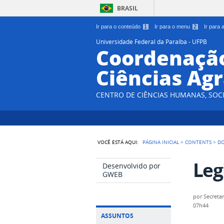
BRASIL
Ir para o conteúdo
1
Ir para o menu
2
Ir para
Universidade Federal da Paraíba - UFPB
Coordenação
Ciências Agr
CENTRO DE CIÊNCIAS HUMANAS, SOCI
VOCÊ ESTÁ AQUI:
PÁGINA INICIAL
>
CONTENTS
>
D
Leg
Desenvolvido por
GWEB
por
Secretar
07h44
ASSUNTOS