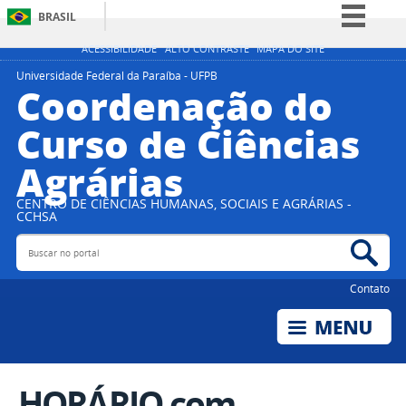
BRASIL
Simplifique!
ACESSIBILIDADE
ALTO CONTRASTE
MAPA DO SITE
Comunica BR
Universidade Federal da Paraíba - UFPB
Coordenação do
Participe
Curso de Ciências
Acesso à informação
Agrárias
Legislação
Canais
CENTRO DE CIÊNCIAS HUMANAS, SOCIAIS E AGRÁRIAS -
CCHSA
Buscar no portal
Bus
Contato
HORÁRIO com