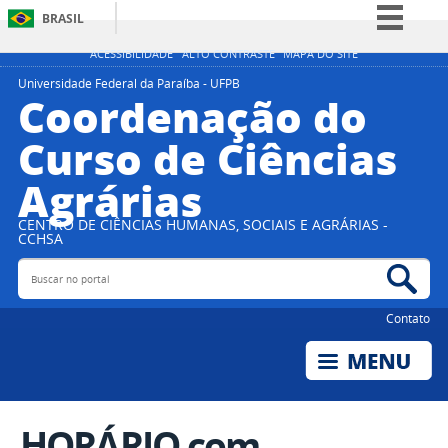
BRASIL
Simplifique!
ACESSIBILIDADE
ALTO CONTRASTE
MAPA DO SITE
Comunica BR
Universidade Federal da Paraíba - UFPB
Coordenação do
Participe
Curso de Ciências
Acesso à informação
Agrárias
Legislação
Canais
CENTRO DE CIÊNCIAS HUMANAS, SOCIAIS E AGRÁRIAS -
CCHSA
Buscar no portal
Bus
Contato
HORÁRIO com