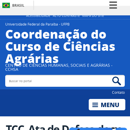
BRASIL
Simplifique!
ACESSIBILIDADE
ALTO CONTRASTE
MAPA DO SITE
Comunica BR
Universidade Federal da Paraíba - UFPB
Coordenação do
Participe
Curso de Ciências
Acesso à informação
Agrárias
Legislação
Canais
CENTRO DE CIÊNCIAS HUMANAS, SOCIAIS E AGRÁRIAS -
CCHSA
Buscar no portal
Bus
Contato
TCC_Ata de Defesa.docx