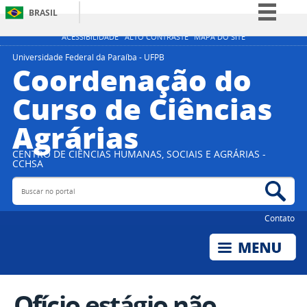
BRASIL
Simplifique!
ACESSIBILIDADE
ALTO CONTRASTE
MAPA DO SITE
Comunica BR
Universidade Federal da Paraíba - UFPB
Coordenação do
Participe
Curso de Ciências
Acesso à informação
Agrárias
Legislação
Canais
CENTRO DE CIÊNCIAS HUMANAS, SOCIAIS E AGRÁRIAS -
CCHSA
Buscar no portal
Bus
Contato
Ofício estágio não