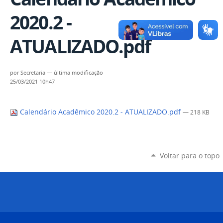
2020.2 -
ATUALIZADO.pdf
por
Secretaria
—
última modificação
25/03/2021 10h47
Calendário Acadêmico 2020.2 - ATUALIZADO.pdf
— 218 KB
Voltar para o topo