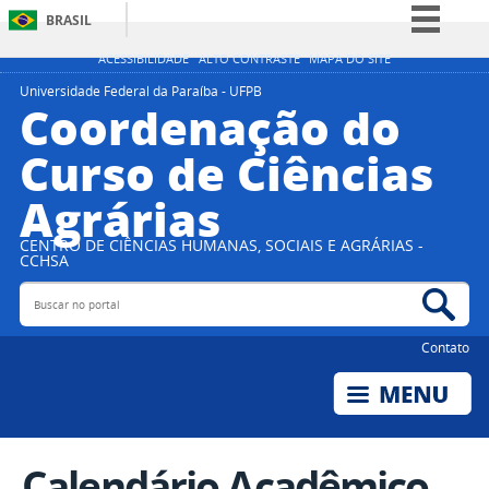
BRASIL
Simplifique!
ACESSIBILIDADE
ALTO CONTRASTE
MAPA DO SITE
Comunica BR
Universidade Federal da Paraíba - UFPB
Coordenação do
Participe
Curso de Ciências
Acesso à informação
Agrárias
Legislação
Canais
CENTRO DE CIÊNCIAS HUMANAS, SOCIAIS E AGRÁRIAS -
CCHSA
Buscar no portal
Bus
Contato
Calendário Acadêmico