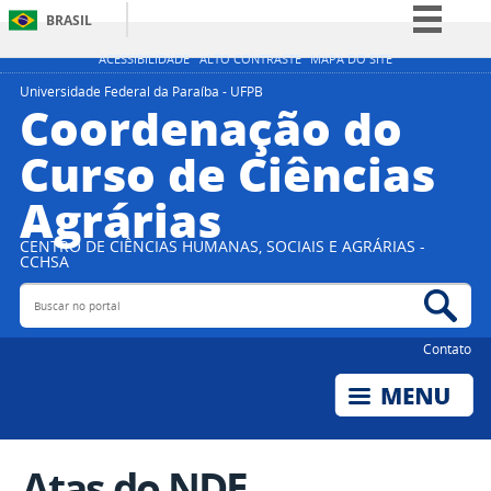
BRASIL
Simplifique!
ACESSIBILIDADE
ALTO CONTRASTE
MAPA DO SITE
Comunica BR
Universidade Federal da Paraíba - UFPB
Coordenação do
Participe
Curso de Ciências
Acesso à informação
Agrárias
Legislação
Canais
CENTRO DE CIÊNCIAS HUMANAS, SOCIAIS E AGRÁRIAS -
CCHSA
Buscar no portal
Bus
Contato
Atas do NDE