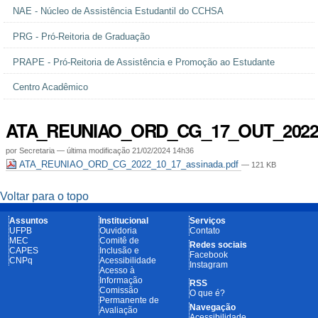
NAE - Núcleo de Assistência Estudantil do CCHSA
PRG - Pró-Reitoria de Graduação
PRAPE - Pró-Reitoria de Assistência e Promoção ao Estudante
Centro Acadêmico
ATA_REUNIAO_ORD_CG_17_OUT_2022
por
Secretaria
—
última modificação
21/02/2024 14h36
ATA_REUNIAO_ORD_CG_2022_10_17_assinada.pdf
— 121 KB
Voltar para o topo
Assuntos
Institucional
Serviços
UFPB
Ouvidoria
Contato
MEC
Comitê de
Redes sociais
CAPES
Inclusão e
Facebook
CNPq
Acessibilidade
Instagram
Acesso à
Informação
RSS
Comissão
O que é?
Permanente de
Navegação
Avaliação
Acessibilidade