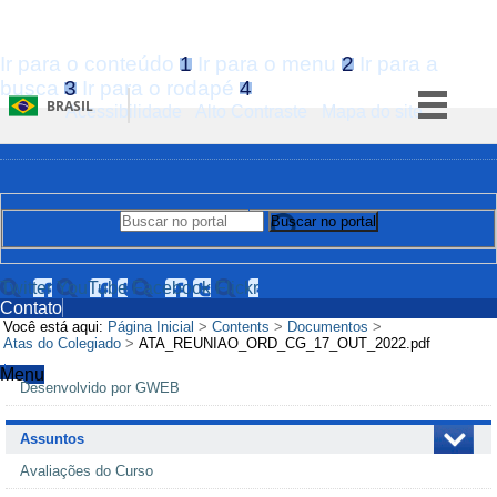
Ir para o conteúdo
1
Ir para o menu
2
Ir para a
busca
3
Ir para o rodapé
4
BRASIL
Acessibilidade
Alto Contraste
Mapa do site
Simplifique!
Comunica BR
Participe
Buscar no portal
Buscar no portal
Acesso à informação
Legislação
Twitter
YouTube
Facebook
Flickr
Contato
Canais
Você está aqui:
Página Inicial
>
Contents
>
Documentos
>
Atas do Colegiado
>
ATA_REUNIAO_ORD_CG_17_OUT_2022.pdf
Menu
Navegação
Desenvolvido por GWEB
Assuntos
Avaliações do Curso