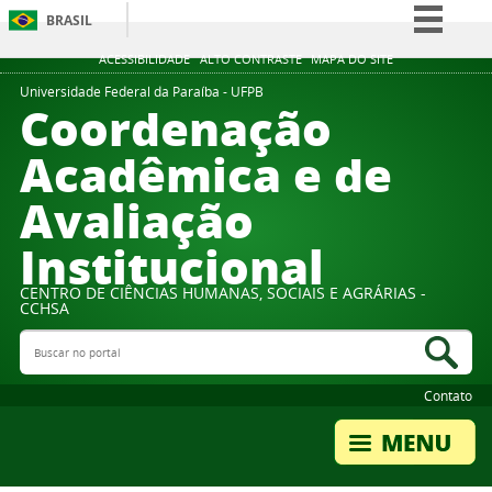
BRASIL
Simplifique!
ACESSIBILIDADE
ALTO CONTRASTE
MAPA DO SITE
Comunica BR
Universidade Federal da Paraíba - UFPB
Coordenação
Participe
Acadêmica e de
Acesso à informação
Avaliação
Legislação
Canais
Institucional
CENTRO DE CIÊNCIAS HUMANAS, SOCIAIS E AGRÁRIAS -
CCHSA
Buscar no portal
Bus
Contato