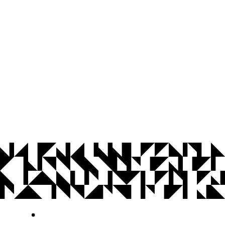
© 2026 Universidade Federal da Paraíba.
Ouvidoria
Acesso à Informação
CoMu
Acessibilidade
Dados Abertos UFPB
Privacidade e Proteção de Dados
Acesso à
Informação