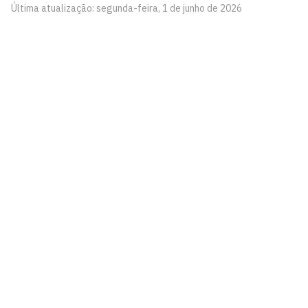
Última atualização: segunda-feira, 1 de junho de 2026
Centro de Ciências Humanas, Sociais e Agrárias –
CCHSA
Rua João Pessoa, S/N, Bananeiras - Paraíba
CEP: 58220-000
Telefone: +55 (83) 3533-5801
Contato