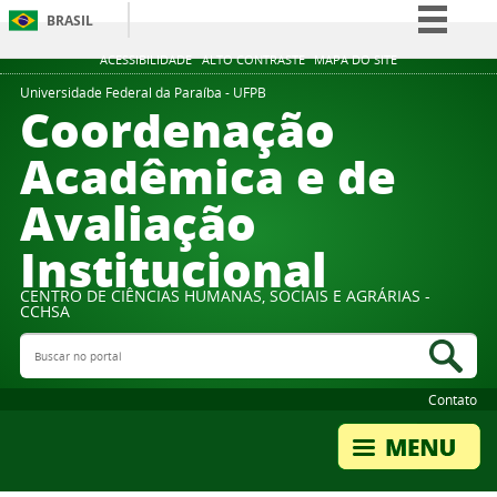
BRASIL
Simplifique!
ACESSIBILIDADE
ALTO CONTRASTE
MAPA DO SITE
Comunica BR
Universidade Federal da Paraíba - UFPB
Coordenação
Participe
Acadêmica e de
Acesso à informação
Avaliação
Legislação
Canais
Institucional
CENTRO DE CIÊNCIAS HUMANAS, SOCIAIS E AGRÁRIAS -
CCHSA
Buscar no portal
Bus
Contato