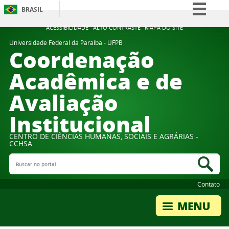
BRASIL
Simplifique!
ACESSIBILIDADE
ALTO CONTRASTE
MAPA DO SITE
Comunica BR
Universidade Federal da Paraíba - UFPB
Coordenação
Participe
Acadêmica e de
Acesso à informação
Avaliação
Legislação
Canais
Institucional
CENTRO DE CIÊNCIAS HUMANAS, SOCIAIS E AGRÁRIAS -
CCHSA
Buscar no portal
Bus
Contato