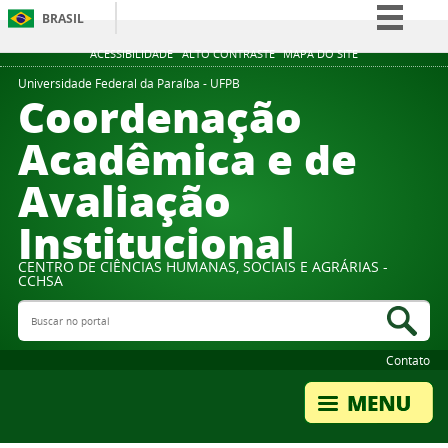
BRASIL
Simplifique!
ACESSIBILIDADE
ALTO CONTRASTE
MAPA DO SITE
Comunica BR
Universidade Federal da Paraíba - UFPB
Coordenação
Participe
Acadêmica e de
Acesso à informação
Avaliação
Legislação
Canais
Institucional
CENTRO DE CIÊNCIAS HUMANAS, SOCIAIS E AGRÁRIAS -
CCHSA
Buscar no portal
Bus
Contato