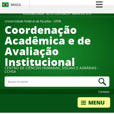
BRASIL
Simplifique!
ACESSIBILIDADE
ALTO CONTRASTE
MAPA DO SITE
Comunica BR
Universidade Federal da Paraíba - UFPB
Coordenação
Participe
Acadêmica e de
Acesso à informação
Avaliação
Legislação
Canais
Institucional
CENTRO DE CIÊNCIAS HUMANAS, SOCIAIS E AGRÁRIAS -
CCHSA
Buscar no portal
Bus
Contato